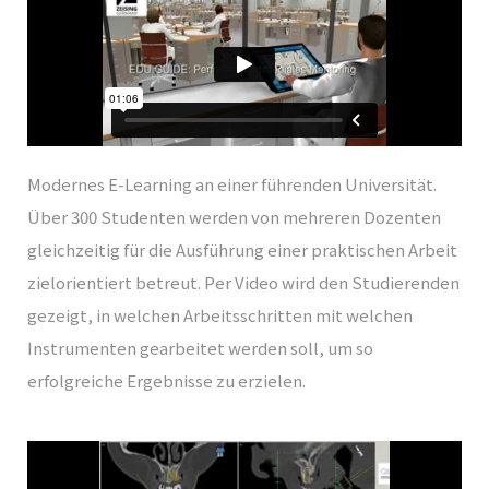
Modernes E-Learning an einer führenden Universität.
Über 300 Studenten werden von mehreren Dozenten
gleichzeitig für die Ausführung einer praktischen Arbeit
zielorientiert betreut. Per Video wird den Studierenden
gezeigt, in welchen Arbeitsschritten mit welchen
Instrumenten gearbeitet werden soll, um so
erfolgreiche Ergebnisse zu erzielen.