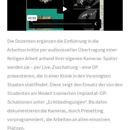
Die Dozenten ergänzen die Einführung in die
Arbeitsschritte per audiovisueller Übertragung einer
fertigen Arbeit anhand ihrer eigenen Kameras. Später
werden sie – per Live-Zuschaltung – eine OP
präsentieren, die in einer Klinik in den Vereinigten
Staaten stattfindet. Diese zeigt den Einsatz der von den
Studenten am Modell trainierten Implantat-OP-
Schablonen unter „Echtbedingungen“. Bis dahin
dokumentieren die Kameras, durch Presetting
vorprogrammiert, die Arbeiten an allen einzelnen
Plätzen.